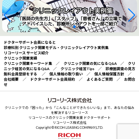
ドクターサポート会員になると
診療科別 クリニック開業モデル・クリニックレイアウト実例集
リコーリース サービス紹介
クリニック開業実績
クリニック開業キーワード集
／
クリニック開業の気になるQ&A
／
クリ
ニック経営の気になるQ&A
／
クリニック経営Tips
／
診療圏調査の見方
無料会員登録をする
／
個人情報の取り扱い
／
個人情報保護方針
／
会社概要
／
ドクターサポート会員規約
／
よくあるご質問
／
お問合
せ
クリニックでの「困った」から「こんなことができたらいいな」まで、あなたの悩み
を解決するリコーリース
リコーリースのクリニック開業支援 ドクターサポート
リコーリース株式会社
Copyright © RICOH LEASING COMPANY,LTD.