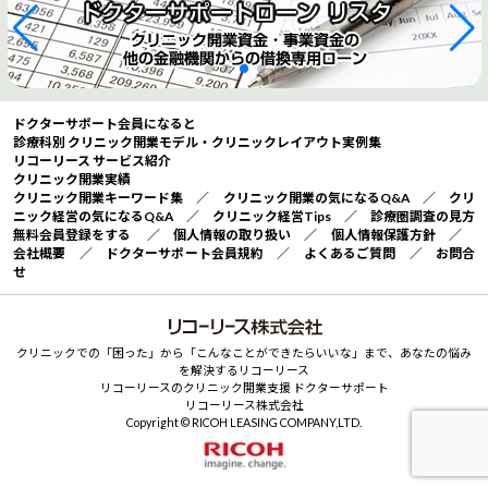
ドクターサポート会員になると
診療科別 クリニック開業モデル・クリニックレイアウト実例集
リコーリース サービス紹介
クリニック開業実績
クリニック開業キーワード集
／
クリニック開業の気になるQ&A
／
クリ
ニック経営の気になるQ&A
／
クリニック経営Tips
／
診療圏調査の見方
無料会員登録をする
／
個人情報の取り扱い
／
個人情報保護方針
／
会社概要
／
ドクターサポート会員規約
／
よくあるご質問
／
お問合
せ
クリニックでの「困った」から「こんなことができたらいいな」まで、あなたの悩み
を解決するリコーリース
リコーリースのクリニック開業支援 ドクターサポート
リコーリース株式会社
Copyright © RICOH LEASING COMPANY,LTD.