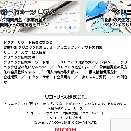
ドクターサポート会員になると
診療科別 クリニック開業モデル・クリニックレイアウト実例集
リコーリース サービス紹介
クリニック開業実績
クリニック開業キーワード集
／
クリニック開業の気になるQ&A
／
クリ
ニック経営の気になるQ&A
／
クリニック経営Tips
／
診療圏調査の見方
無料会員登録をする
／
個人情報の取り扱い
／
個人情報保護方針
／
会社概要
／
ドクターサポート会員規約
／
よくあるご質問
／
お問合
せ
クリニックでの「困った」から「こんなことができたらいいな」まで、あなたの悩み
を解決するリコーリース
リコーリースのクリニック開業支援 ドクターサポート
リコーリース株式会社
Copyright © RICOH LEASING COMPANY,LTD.