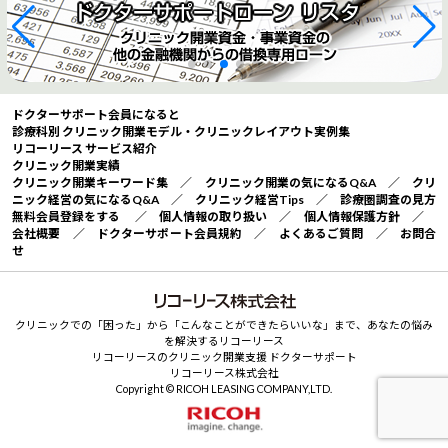
ドクターサポート会員になると
診療科別 クリニック開業モデル・クリニックレイアウト実例集
リコーリース サービス紹介
クリニック開業実績
クリニック開業キーワード集
／
クリニック開業の気になるQ&A
／
クリ
ニック経営の気になるQ&A
／
クリニック経営Tips
／
診療圏調査の見方
無料会員登録をする
／
個人情報の取り扱い
／
個人情報保護方針
／
会社概要
／
ドクターサポート会員規約
／
よくあるご質問
／
お問合
せ
クリニックでの「困った」から「こんなことができたらいいな」まで、あなたの悩み
を解決するリコーリース
リコーリースのクリニック開業支援 ドクターサポート
リコーリース株式会社
Copyright © RICOH LEASING COMPANY,LTD.