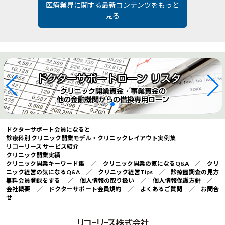
医療業界に関する最新コンテンツをもっと
見る
ドクターサポート会員になると
診療科別 クリニック開業モデル・クリニックレイアウト実例集
リコーリース サービス紹介
クリニック開業実績
クリニック開業キーワード集
／
クリニック開業の気になるQ&A
／
クリ
ニック経営の気になるQ&A
／
クリニック経営Tips
／
診療圏調査の見方
無料会員登録をする
／
個人情報の取り扱い
／
個人情報保護方針
／
会社概要
／
ドクターサポート会員規約
／
よくあるご質問
／
お問合
せ