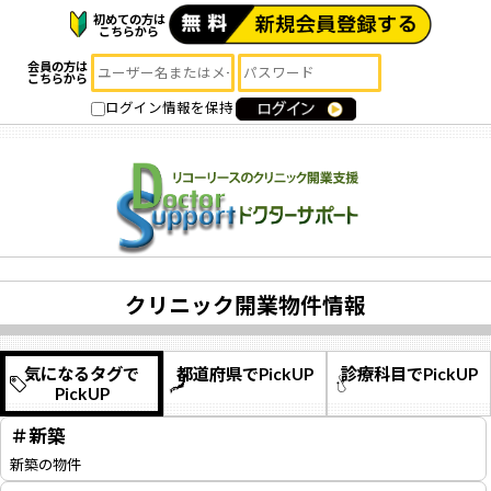
初めての方は
こちらから
会員の方は
こちらから
ログイン情報を保持
クリニック開業物件情報
気になるタグで
都道府県でPickUP
診療科目でPickUP
PickUP
＃新築
新築の物件