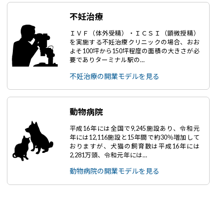
不妊治療
ＩＶＦ（体外受精）・ＩＣＳＩ（顕微授精）
を実施する不妊治療クリニックの場合、おお
よそ100坪から150坪程度の面積の大きさが必
要でありターミナル駅の…
不妊治療の開業モデルを見る
動物病院
平成16年には全国で9,245施設あり、令和元
年には12,116施設と15年間で約30％増加して
おりますが、犬猫の飼育数は平成16年には
2,281万頭、令和元年には…
動物病院の開業モデルを見る