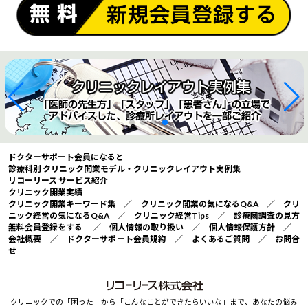
ドクターサポート会員になると
診療科別 クリニック開業モデル・クリニックレイアウト実例集
リコーリース サービス紹介
クリニック開業実績
クリニック開業キーワード集
／
クリニック開業の気になるQ&A
／
クリ
ニック経営の気になるQ&A
／
クリニック経営Tips
／
診療圏調査の見方
無料会員登録をする
／
個人情報の取り扱い
／
個人情報保護方針
／
会社概要
／
ドクターサポート会員規約
／
よくあるご質問
／
お問合
せ
クリニックでの「困った」から「こんなことができたらいいな」まで、あなたの悩み