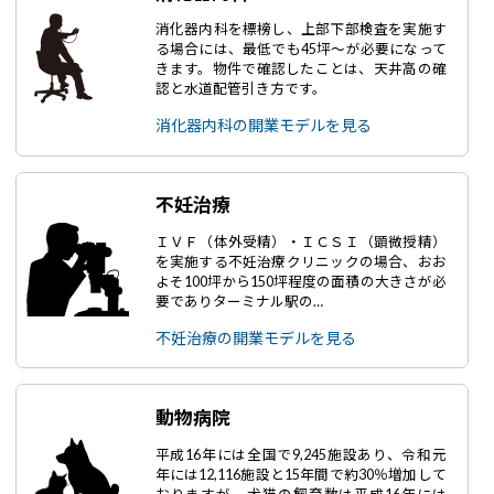
消化器内科を標榜し、上部下部検査を実施す
る場合には、最低でも45坪～が必要になって
きます。物件で確認したことは、天井高の確
認と水道配管引き方です。
消化器内科の開業モデルを見る
不妊治療
ＩＶＦ（体外受精）・ＩＣＳＩ（顕微授精）
を実施する不妊治療クリニックの場合、おお
よそ100坪から150坪程度の面積の大きさが必
要でありターミナル駅の…
不妊治療の開業モデルを見る
動物病院
平成16年には全国で9,245施設あり、令和元
年には12,116施設と15年間で約30％増加して