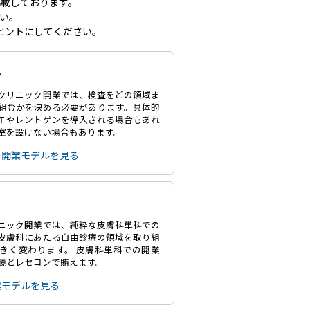
載しております。
い。
ヒントにしてください。
科
クリニック開業では、検査をどの領域ま
組むかを決める必要があります。具体的
Ｔやレントゲンを導入される場合もあれ
室を設けない場合もあります。
の開業モデルを見る
ニック開業では、純粋な皮膚科単科での
皮膚科にあたる自由診療の領域を取り組
きく変わります。 皮膚科単科での開業
鏡とレセコンで賄えます。
業モデルを見る