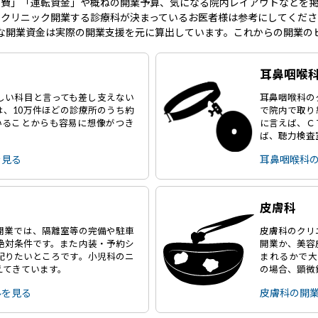
事費」「運転資金」や概ねの開業予算、気になる院内レイアウトなどを掲
にクリニック開業する診療科が決まっているお医者様は参考にしてくださ
な開業資金は実際の開業支援を元に算出しています。これからの開業の
耳鼻咽喉
しい科目と言っても差し支えない
耳鼻咽喉科の
は、10万件ほどの診療所のうち約
で院内で取り
いることからも容易に想像がつき
に言えば、Ｃ
ば、聴力検査
を見る
耳鼻咽喉科
皮膚科
開業では、隔離室等の完備や駐車
皮膚科のクリ
絶対条件です。また内装・予約シ
開業か、美容
配りたいところです。小児科のニ
まれるかで大
えてきています。
の場合、顕微
ルを見る
皮膚科の開