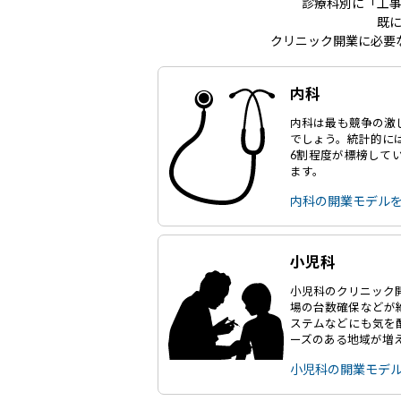
診療科別に「工
既
クリニック開業に必要
内科
内科は最も競争の激
でしょう。統計的に
6割程度が標榜して
ます。
内科の開業モデル
小児科
小児科のクリニック
場の台数確保などが
ステムなどにも気を
ーズのある地域が増
小児科の開業モデ