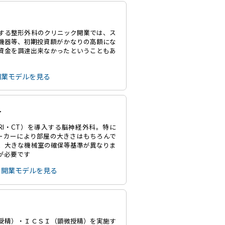
する整形外科のクリニック開業では、ス
機器等、初期投資額がかなりの高額にな
資金を調達出来なかったということもあ
開業モデルを見る
科
RI・CT）を導入する脳神経外科。特に
メーカーにより部屋の大きさはもちろんで
、大きな機械室の確保等基準が異なりま
が必要です
の開業モデルを見る
受精）・ＩＣＳＩ（顕微授精）を実施す