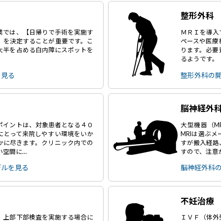
整形外科
業では、【日帰りで手術を実施す
ＭＲＩを導入
】を決定することが重要です。こ
ペースや医療
大半を占める白内障にスポットを
ります。必要
るようです。
を見る
整形外科の
脳神経外
ポイントは、対象患者となる４０
大型機器（M
にとって来院しやすい環境をいか
MRIは選ぶ
かに尽きます。クリニック内での
すが搬入経路
い空間に…
すので、注意
デルを見る
脳神経外科
不妊治療
、上部下部検査を実施する場合に
ＩＶＦ（体外