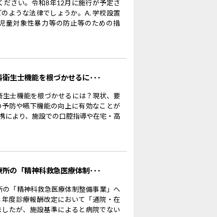
ください。令和8年12月に施行が予定さ
のような法律でしょうか。A. 学校設置
児童対象性暴力等の防止等のための措
科衛生士機能を根づかせるに･･･
科衛生士機能を根づかせるには？現状、要
の予防や嚥下機能の向上に有効なことが
携により、施設での口腔指導や在宅・高
療所の「精神科救急医療体制･･･
療所の「精神科救急医療体制整備事業」へ
８年度診療報酬改定において「通院・在
ましたが、施設基準によると病院でない