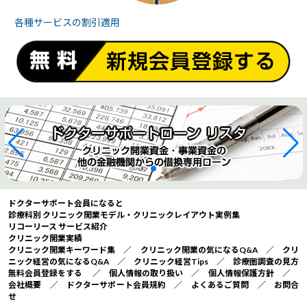
各種サービスの
割引適用
ドクターサポート会員になると
診療科別 クリニック開業モデル・クリニックレイアウト実例集
リコーリース サービス紹介
クリニック開業実績
クリニック開業キーワード集
／
クリニック開業の気になるQ&A
／
クリ
ニック経営の気になるQ&A
／
クリニック経営Tips
／
診療圏調査の見方
無料会員登録をする
／
個人情報の取り扱い
／
個人情報保護方針
／
会社概要
／
ドクターサポート会員規約
／
よくあるご質問
／
お問合
せ