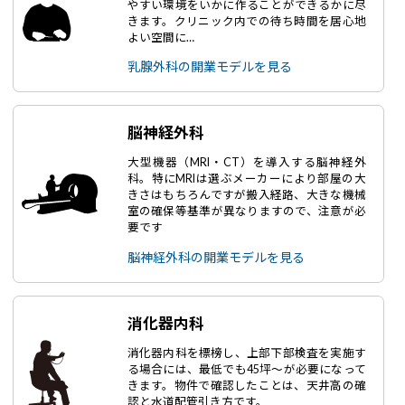
やすい環境をいかに作ることができるかに尽
きます。クリニック内での待ち時間を居心地
よい空間に…
乳腺外科の開業モデルを見る
脳神経外科
大型機器（MRI・CT）を導入する脳神経外
科。特にMRIは選ぶメーカーにより部屋の大
きさはもちろんですが搬入経路、大きな機械
室の確保等基準が異なりますので、注意が必
要です
脳神経外科の開業モデルを見る
消化器内科
消化器内科を標榜し、上部下部検査を実施す
る場合には、最低でも45坪～が必要になって
きます。物件で確認したことは、天井高の確
認と水道配管引き方です。