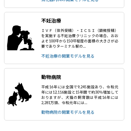
不妊治療
ＩＶＦ（体外受精）・ＩＣＳＩ（顕微授精）
を実施する不妊治療クリニックの場合、おお
よそ100坪から150坪程度の面積の大きさが必
要でありターミナル駅の…
不妊治療の開業モデルを見る
動物病院
平成16年には全国で9,245施設あり、令和元
年には12,116施設と15年間で約30％増加して
おりますが、犬猫の飼育数は平成16年には
2,281万頭、令和元年には…
動物病院の開業モデルを見る