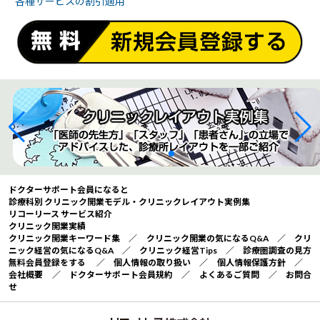
各種サービスの
割引適用
ドクターサポート会員になると
診療科別 クリニック開業モデル・クリニックレイアウト実例集
リコーリース サービス紹介
クリニック開業実績
クリニック開業キーワード集
／
クリニック開業の気になるQ&A
／
クリ
ニック経営の気になるQ&A
／
クリニック経営Tips
／
診療圏調査の見方
無料会員登録をする
／
個人情報の取り扱い
／
個人情報保護方針
／
会社概要
／
ドクターサポート会員規約
／
よくあるご質問
／
お問合
せ