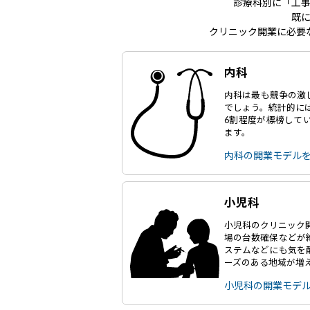
診療科別に「工
既
クリニック開業に必要
内科
内科は最も競争の激
でしょう。統計的に
6割程度が標榜して
ます。
内科の開業モデル
小児科
小児科のクリニック
場の台数確保などが
ステムなどにも気を
ーズのある地域が増
小児科の開業モデ