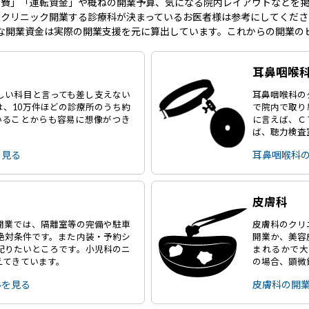
事費」「運転資金」や概ねの開業予算、気になる院内レイアウトなどを掲
にクリニック開業する診療科が決まっているお医者様は参考にしてくださ
な開業資金は実際の開業支援を元に算出しています。これからの開業の
耳鼻咽喉
しい科目と言っても差し支えない
耳鼻咽喉科の
は、10万件ほどの診療所のうち約
で院内で取り
いることからも容易に想像がつき
に言えば、Ｃ
ば、聴力検査
を見る
耳鼻咽喉科
皮膚科
開業では、隔離室等の完備や駐車
皮膚科のクリ
絶対条件です。また内装・予約シ
開業か、美容
配りたいところです。小児科のニ
まれるかで大
えてきています。
の場合、顕微
ルを見る
皮膚科の開