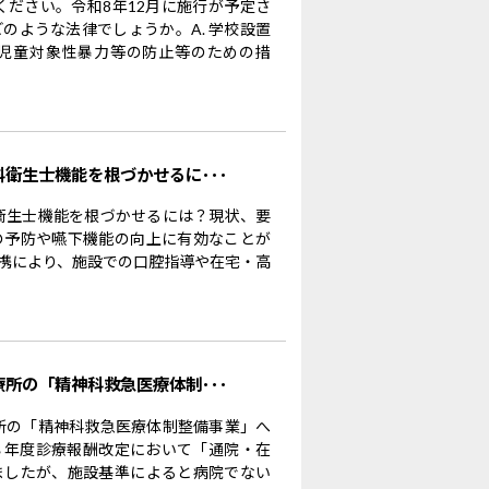
ください。令和8年12月に施行が予定さ
のような法律でしょうか。A. 学校設置
児童対象性暴力等の防止等のための措
科衛生士機能を根づかせるに･･･
科衛生士機能を根づかせるには？現状、要
の予防や嚥下機能の向上に有効なことが
携により、施設での口腔指導や在宅・高
療所の「精神科救急医療体制･･･
療所の「精神科救急医療体制整備事業」へ
８年度診療報酬改定において「通院・在
ましたが、施設基準によると病院でない