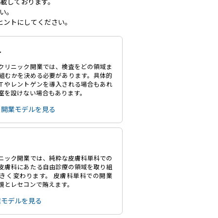
載しております。
い。
ヒントにしてください。
科
クリニック開業では、検査をどの領域ま
組むかを決める必要があります。具体的
Ｔやレントゲンを導入される場合もあれ
室を設けない場合もあります。
の開業モデルを見る
ニック開業では、純粋な皮膚科単科での
皮膚科にあたる自由診療の領域を取り組
きく変わります。 皮膚科単科での開業
鏡とレセコンで賄えます。
業モデルを見る