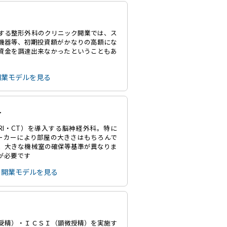
する整形外科のクリニック開業では、ス
機器等、初期投資額がかなりの高額にな
資金を調達出来なかったということもあ
開業モデルを見る
科
RI・CT）を導入する脳神経外科。特に
メーカーにより部屋の大きさはもちろんで
、大きな機械室の確保等基準が異なりま
が必要です
の開業モデルを見る
受精）・ＩＣＳＩ（顕微授精）を実施す