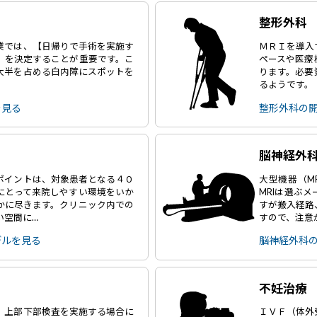
整形外科
業では、【日帰りで手術を実施す
ＭＲＩを導入
】を決定することが重要です。こ
ペースや医療
大半を占める白内障にスポットを
ります。必要
るようです。
を見る
整形外科の
脳神経外
ポイントは、対象患者となる４０
大型機器（M
にとって来院しやすい環境をいか
MRIは選ぶ
かに尽きます。クリニック内での
すが搬入経路
い空間に…
すので、注意
デルを見る
脳神経外科
不妊治療
、上部下部検査を実施する場合に
ＩＶＦ（体外