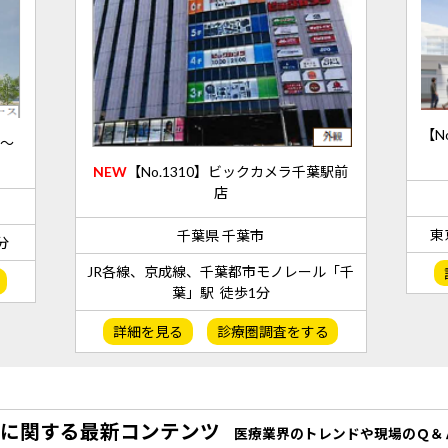
【N
1～
NEW
【No.1310】ビックカメラ千葉駅前
店
東
千葉県 千葉市
分
JR各線、京成線、千葉都市モノレール「千
葉」駅 徒歩1分
詳細を見る
診療圏調査をする
に関する最新コンテンツ
医療業界のトレンドや現場のＱ＆